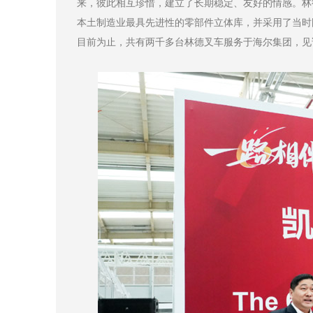
来，彼此相互珍惜，建立了长期稳定、友好的情感。林
本土制造业最具先进性的零部件立体库，并采用了当时
目前为止，共有两千多台林德叉车服务于海尔集团，见证