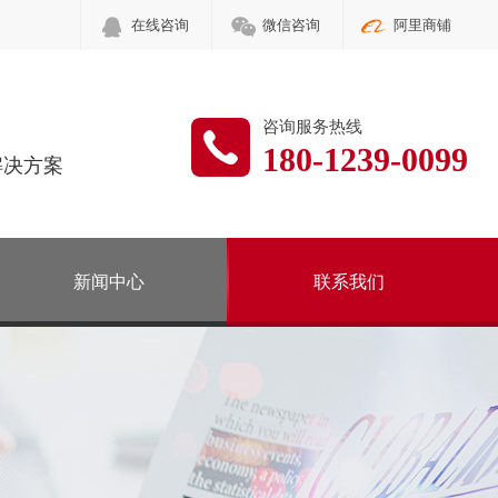
在线咨询
微信咨询
阿里商铺
咨询服务热线
180-1239-0099
解决方案
新闻中心
联系我们